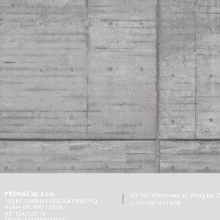
PRONAZ sp. z o.o.
03-149 Warszawa, ul. Aluzyjna 25
PROJEKTOWANIE I OBSŁUGA INWESTYCJI
(+48) 501 474 668
Numer KRS: 0001138668
NIP: 5243023179