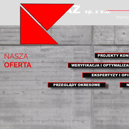
PRONAZ
sp. z o.o.
home
NASZA
PROJEKTY KON
OFERTA
WERYFIKACJA I OPTYMALIZA
EKSPERTYZY I OP
PRZEGLĄDY OKRESOWE