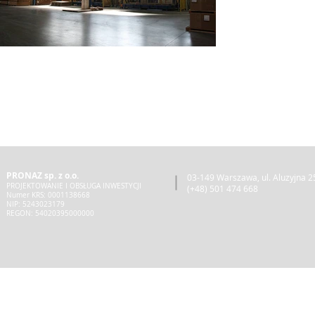
PRONAZ sp. z o.o.
03-149 Warszawa, ul. Aluzyjna 25
PROJEKTOWANIE I OBSŁUGA INWESTYCJI
(+48) 501 474 668
Numer KRS: 0001138668
NIP: 5243023179
REGON: 54020395000000